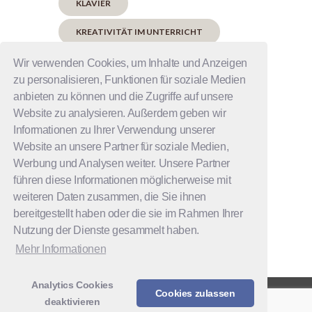
KLAVIER
KREATIVITÄT IM UNTERRICHT
MUSIKPÄDAGOGIK
Wir verwenden Cookies, um Inhalte und Anzeigen
zu personalisieren, Funktionen für soziale Medien
MUSIKSCHULE
NEUER LEHRER
anbieten zu können und die Zugriffe auf unsere
Website zu analysieren. Außerdem geben wir
PÄDAGOGISCHE INNOVATION
Informationen zu Ihrer Verwendung unserer
TALENTFÖRDERUNG
TEAM
Website an unsere Partner für soziale Medien,
Werbung und Analysen weiter. Unsere Partner
TEAMERWEITERUNG
führen diese Informationen möglicherweise mit
weiteren Daten zusammen, die Sie ihnen
bereitgestellt haben oder die sie im Rahmen Ihrer
Nutzung der Dienste gesammelt haben.
Mehr Informationen
Analytics Cookies
Cookies zulassen
© 2026 Haus der Musik. Alle Rechte vorbehalten.
deaktivieren