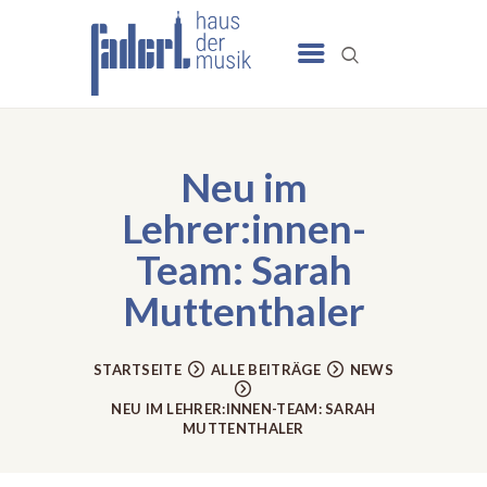
UNSERE ANGEBOTE
SCHULE
Neu im
NEWS
Lehrer:innen-
TERMINE
Team: Sarah
UNSER HAUS
Muttenthaler
KONTAKT
STARTSEITE
ALLE BEITRÄGE
NEWS
NEU IM LEHRER:INNEN-TEAM: SARAH
MUTTENTHALER