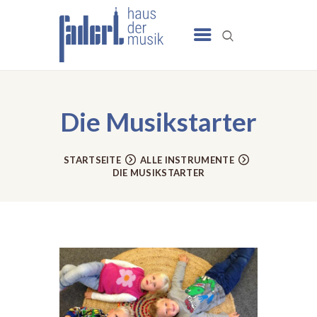
UNSERE ANGEBOTE
SCHULE
Die Musikstarter
NEWS
TERMINE
STARTSEITE
ALLE INSTRUMENTE
DIE MUSIKSTARTER
UNSER HAUS
KONTAKT