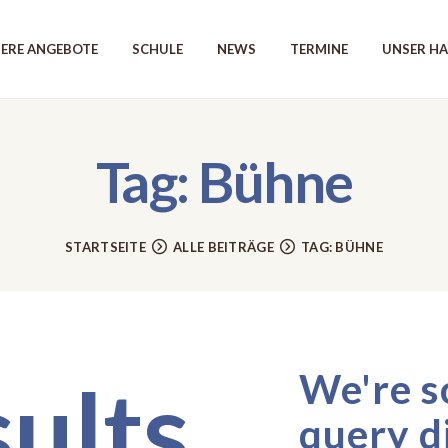
UNSERE ANGEBOTE
ERE ANGEBOTE
SCHULE
NEWS
TERMINE
UNSER H
SCHULE
NEWS
Tag: Bühne
TERMINE
UNSER HAUS
STARTSEITE
ALLE BEITRÄGE
TAG: BÜHNE
KONTAKT
We're s
ults
query d