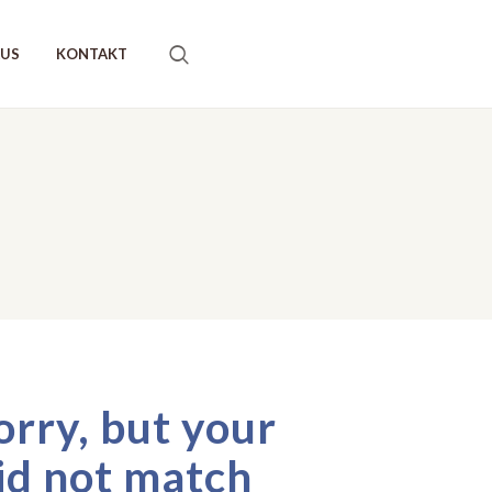
AUS
KONTAKT
orry, but your
id not match