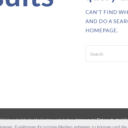
CAN'T FIND W
AND DO A SEA
HOMEPAGE
.
26 Haus der Musik. Alle Rechte vorbehalten.
Impressum
|
Datenschutzerklä
sieren, Funktionen für soziale Medien anbieten zu können und die