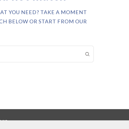
HAT YOU NEED? TAKE A MOMENT
RCH BELOW OR START FROM
OUR
rung
.