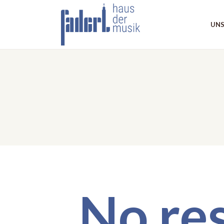
UNS
No res