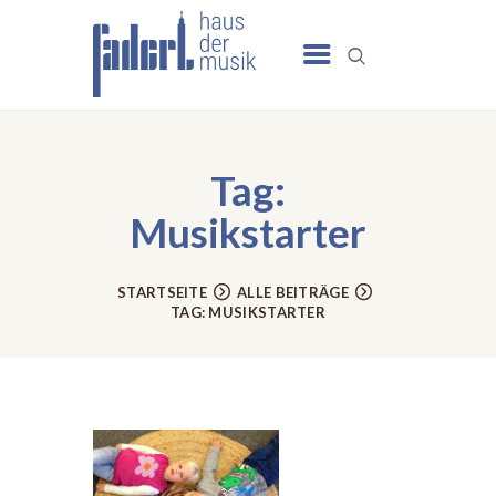
UNSERE ANGEBOTE
SCHULE
Tag:
NEWS
Musikstarter
TERMINE
UNSER HAUS
STARTSEITE
ALLE BEITRÄGE
TAG: MUSIKSTARTER
KONTAKT