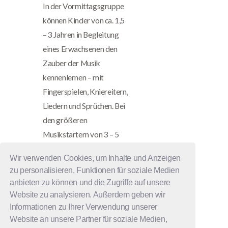
In der Vormittagsgruppe
können Kinder von ca. 1,5
– 3 Jahren in Begleitung
eines Erwachsenen den
Zauber der Musik
kennenlernen – mit
Fingerspielen, Kniereitern,
Liedern und Sprüchen. Bei
den größeren
Musikstartern von 3 – 5
Jahren werden wir viel
Wir verwenden Cookies, um Inhalte und Anzeigen
singen, spannende
zu personalisieren, Funktionen für soziale Medien
Musikinstrumente
anbieten zu können und die Zugriffe auf unsere
entdecken, uns…
Website zu analysieren. Außerdem geben wir
Informationen zu Ihrer Verwendung unserer
Website an unsere Partner für soziale Medien,
READ MORE