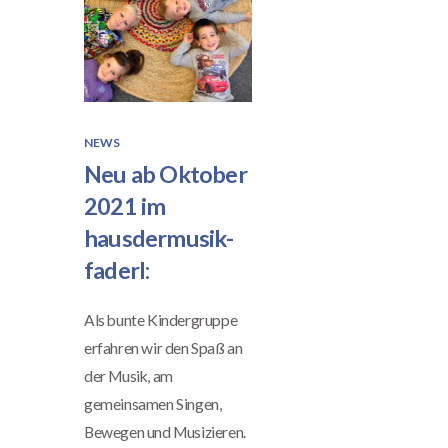
NEWS
Neu ab Oktober
2021 im
hausdermusik-
faderl:
Als bunte Kindergruppe
erfahren wir den Spaß an
der Musik, am
gemeinsamen Singen,
Bewegen und Musizieren.