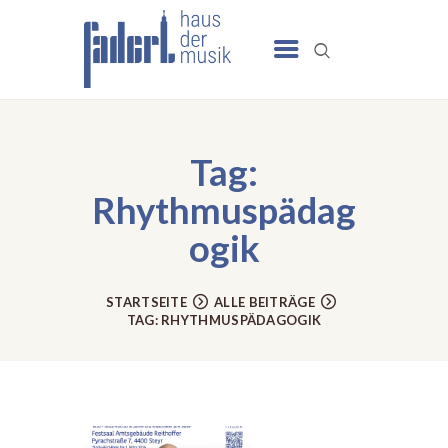
UNSERE ANGEBOTE
SCHULE
Tag:
NEWS
Rhythmuspädag
TERMINE
ogik
UNSER HAUS
KONTAKT
STARTSEITE
ALLE BEITRÄGE
TAG: RHYTHMUSPÄDAGOGIK