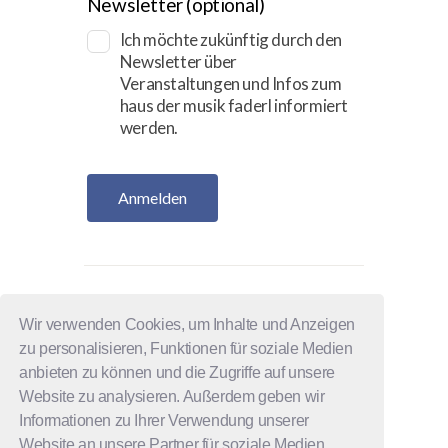
Newsletter
(optional)
Ich möchte zukünftig durch den
Newsletter über
Veranstaltungen und Infos zum
haus der musik faderl informiert
werden.
Anmelden
CAJON
Wir verwenden Cookies, um Inhalte und Anzeigen
zu personalisieren, Funktionen für soziale Medien
MANFRED BANGLMAYR
MUSIK
anbieten zu können und die Zugriffe auf unsere
Website zu analysieren. Außerdem geben wir
MUSIKSCHULE
RHYTHMUS
Informationen zu Ihrer Verwendung unserer
SCHNUPPERWORKSHOP
Website an unsere Partner für soziale Medien,