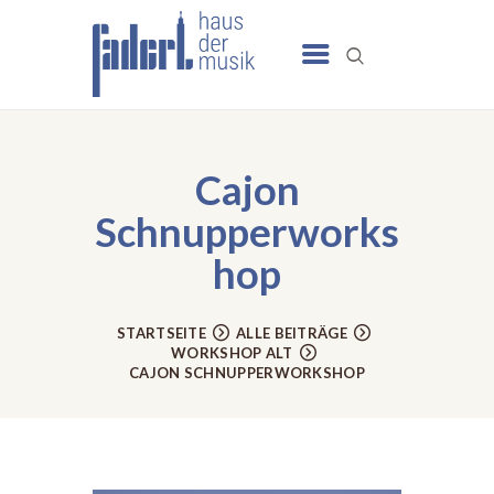
UNSERE ANGEBOTE
SCHULE
Cajon
NEWS
Schnupperworks
TERMINE
hop
UNSER HAUS
KONTAKT
STARTSEITE
ALLE BEITRÄGE
WORKSHOP ALT
CAJON SCHNUPPERWORKSHOP