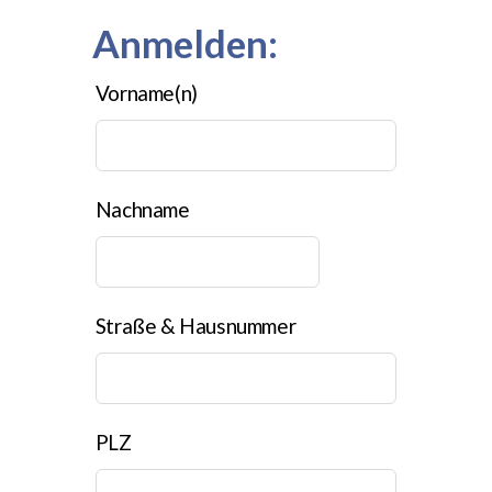
Anmelden:
Lass
Vorname(n)
dieses
Feld
leer
Nachname
Straße & Hausnummer
PLZ