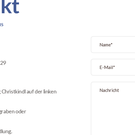
kt
NS
 29
hristkindl auf der linken
rgraben oder
dlung.