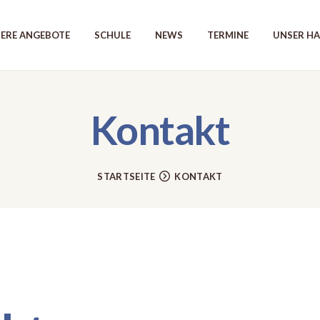
UNSERE ANGEBOTE
ERE ANGEBOTE
SCHULE
NEWS
TERMINE
UNSER H
SCHULE
NEWS
Kontakt
TERMINE
UNSER HAUS
STARTSEITE
KONTAKT
KONTAKT