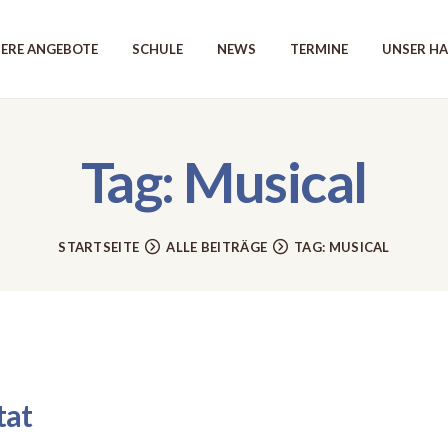
UNSERE ANGEBOTE
ERE ANGEBOTE
SCHULE
NEWS
TERMINE
UNSER H
SCHULE
NEWS
Tag: Musical
TERMINE
UNSER HAUS
STARTSEITE
ALLE BEITRÄGE
TAG: MUSICAL
KONTAKT
tat