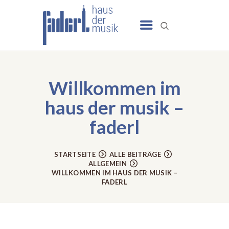
UNSERE ANGEBOTE
SCHULE
Willkommen im
NEWS
haus der musik –
TERMINE
faderl
UNSER HAUS
KONTAKT
STARTSEITE
ALLE BEITRÄGE
ALLGEMEIN
WILLKOMMEN IM HAUS DER MUSIK –
FADERL